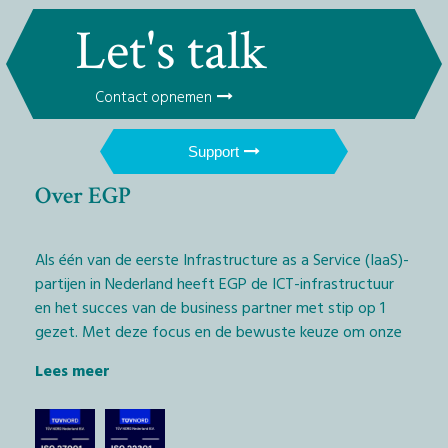
Let's talk
Contact opnemen
Support
Over EGP
Als één van de eerste Infrastructure as a Service (IaaS)-
partijen in Nederland heeft EGP de ICT-infrastructuur
en het succes van de business partner met stip op 1
gezet. Met deze focus en de bewuste keuze om onze
diensten exclusief via het IT-kanaal aan te bieden,
Lees meer
geven wij Managed Service Providers (MSP’s) en
softwarebedrijven (ISV’s) de kans daadwerkelijk het
verschil te maken.