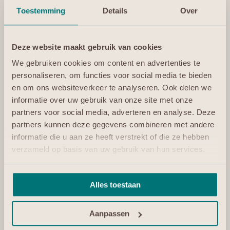
Toestemming
Details
Over
Eerste en Tweede Kerstdag, 25 en 26 december
Nieuwjaarsdag 1 januari
Koningsdag 27 april
Deze website maakt gebruik van cookies
Eerste en Tweede Paasdag
Eerste en Tweede Pinksterdag
We gebruiken cookies om content en advertenties te
Hemelvaartsdag
personaliseren, om functies voor social media te bieden
en om ons websiteverkeer te analyseren. Ook delen we
informatie over uw gebruik van onze site met onze
partners voor social media, adverteren en analyse. Deze
partners kunnen deze gegevens combineren met andere
informatie die u aan ze heeft verstrekt of die ze hebben
verzameld op basis van uw gebruik van hun services.
Alles toestaan
Aanpassen