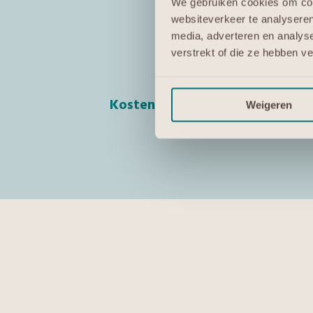
De digitale w
We gebruiken cookies om cont
websiteverkeer te analyseren
Bedrijfsapplicaties
– De 
media, adverteren en analys
verstrekt of die ze hebben v
Data en compliance
–
Kosten en dienstverlening
– Tra
Weigeren