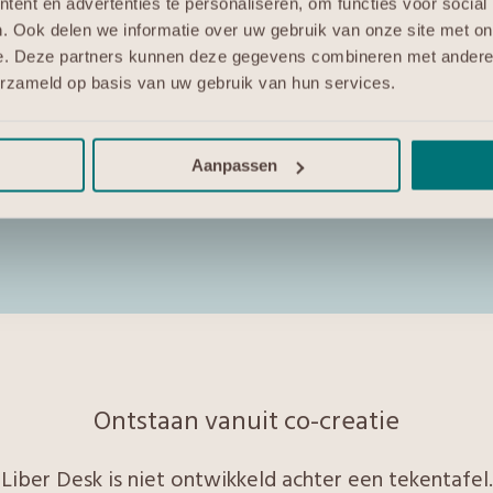
erkplek
– De werkplek sluit aan op jouw organisatie,
ent en advertenties te personaliseren, om functies voor social
. Ook delen we informatie over uw gebruik van onze site met on
applicaties die jouw organisatie gebruikt blijven o
e. Deze partners kunnen deze gegevens combineren met andere i
erzameld op basis van uw gebruik van hun services.
 Controle over waar data staat, hoe deze wordt beh
nsparantie, voorspelbaarheid en ondersteuning doo
Aanpassen
Ontstaan vanuit co-creatie
Liber Desk is niet ontwikkeld achter een tekentafel.