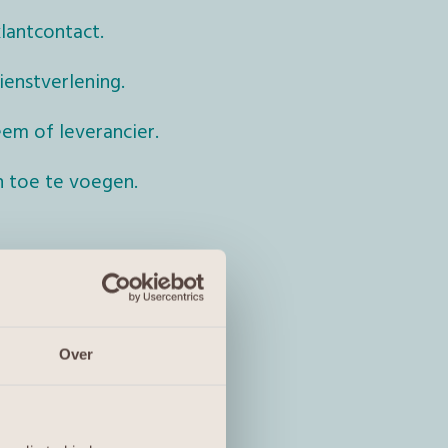
lantcontact.
enstverlening.
em of leverancier.
n toe te voegen.
k
Over