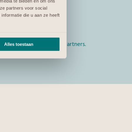
 niet andersom.
 media te bieden en om ons
ze partners voor social
nderdeel van de werkplek.
nformatie die u aan ze heeft
eerd en wie erbij kan.
r betrokken Nederlandse partners.
Alles toestaan