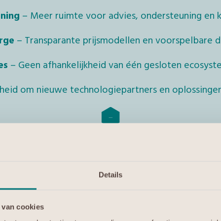
ening
– Meer ruimte voor advies, ondersteuning en k
rge
– Transparante prijsmodellen en voorspelbare di
es
– Geen afhankelijkheid van één gesloten ecosyste
jheid om nieuwe technologiepartners en oplossinge
Waarom organisaties kiezen voor Liber Des
Details
Meer regie over …
 van cookies