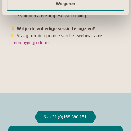
– Wendbaar te zijn en te blijven.
Weigeren
– Bedrijfsrisico’s te beperken.
– Te voldoen aan Europese wetgeving.
Wil je de volledige sessie terugzien?
Vraag hier de opname van het webinar aan:
carmen@egp.cloud
+31 (0)168 380 151