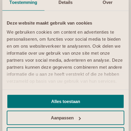
Zolang een organisatie onder niet-Europese jurisdictie
Toestemming
Details
Over
valt, kan buitenlandse wetgeving — zoals de
Amerikaanse
CLOUD Act
— nog steeds toegang
afdwingen tot jouw data, zelfs als die fysiek in
Deze website maakt gebruik van cookies
Nederland staat.
We gebruiken cookies om content en advertenties te
Echte data soevereiniteit begint dus bij
juridische en
personaliseren, om functies voor social media te bieden
technologische onafhankelijkheid.
en om ons websiteverkeer te analyseren. Ook delen we
informatie over uw gebruik van onze site met onze
De risico’s van afhankelijkheid
partners voor social media, adverteren en analyse. Deze
Lock-in bij één leverancier of hyperscaler beperkt
partners kunnen deze gegevens combineren met andere
innovatie, verhoogt kosten en maakt bedrijven
informatie die u aan ze heeft verstrekt of die ze hebben
kwetsbaar bij veranderingen in beleid of prijsstructuren.
verzameld op basis van uw gebruik van hun services.
Digitale vrijheid geeft juist
keuzevrijheid, controle en
veerkracht.
Alles toestaan
Conclusie
Digitale vrijheid is geen modewoord, maar een
strategische noodzaak.
Aanpassen
Het stelt organisaties in staat om: