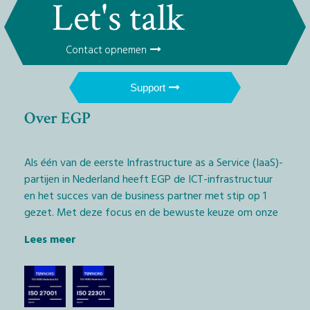
Let's talk
Contact opnemen
Support
Over EGP
Als één van de eerste Infrastructure as a Service (IaaS)-
partijen in Nederland heeft EGP de ICT-infrastructuur
en het succes van de business partner met stip op 1
gezet. Met deze focus en de bewuste keuze om onze
diensten exclusief via het IT-kanaal aan te bieden,
Lees meer
geven wij Managed Service Providers (MSP’s) en
softwarebedrijven (ISV’s) de kans daadwerkelijk het
verschil te maken.