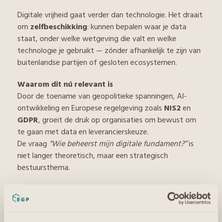
Digitale vrijheid gaat verder dan technologie. Het draait
om
zelfbeschikking
: kunnen bepalen waar je data
staat, onder welke wetgeving die valt en welke
technologie je gebruikt — zónder afhankelijk te zijn van
buitenlandse partijen of gesloten ecosystemen.
Waarom dit nú relevant is
Door de toename van geopolitieke spanningen, AI-
ontwikkeling en Europese regelgeving zoals
NIS2
en
GDPR
, groeit de druk op organisaties om bewust om
te gaan met data en leverancierskeuze.
De vraag
“Wie beheerst mijn digitale fundament?”
is
niet langer theoretisch, maar een strategisch
bestuursthema.
De realiteit van data soevereiniteit
Veel aanbieders claimen Europese dataverwerking,
maar de realiteit is genuanceerder.