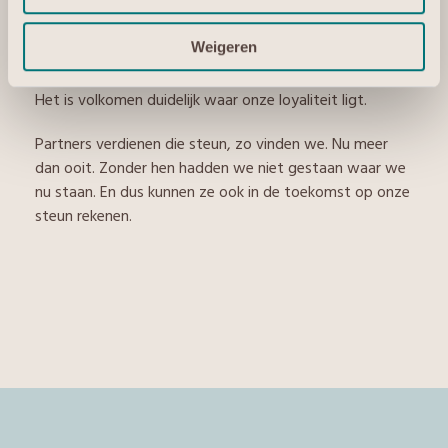
Een ander belangrijk voordeel: je hoeft nooit bang te
zijn voor concurrentie met ons. Dat is natuurlijk wel het
Weigeren
gevaar bij leveranciers die zowel indirect als direct
zaken doen. Die hebben verschillende belangen. Wij niet.
Het is volkomen duidelijk waar onze loyaliteit ligt.
Partners verdienen die steun, zo vinden we. Nu meer
dan ooit. Zonder hen hadden we niet gestaan waar we
nu staan. En dus kunnen ze ook in de toekomst op onze
steun rekenen.