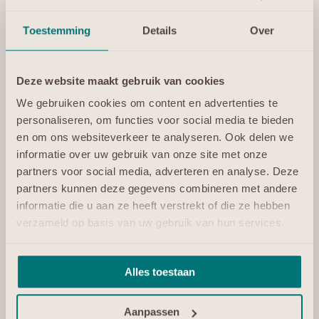
partners helpen om succesvol te kunnen zijn. En dat is
precies wat we bij EGP doen. Toen we in 2008
Toestemming
Details
Over
begonnen als één van de eerste IaaS-leveranciers van
Nederland, stonden partners al met stip op één. En dat
is nooit veranderd. Wij zien onze partners als
Deze website maakt gebruik van cookies
teamgenoten. We zitten samen op de tandem.
We gebruiken cookies om content en advertenties te
Het succes van onze partners is namelijk ook ons
personaliseren, om functies voor social media te bieden
succes. Door die nauwe samenwerking met ons kunnen
en om ons websiteverkeer te analyseren. Ook delen we
businesspartners zich beter onderscheiden en meer
informatie over uw gebruik van onze site met onze
klanten van dienst zijn. Het zorgt er ook voor dat we
partners voor social media, adverteren en analyse. Deze
weten wat businesspartners nodig hebben. We
partners kunnen deze gegevens combineren met andere
verplaatsen ons in hen en stemmen onze support
informatie die u aan ze heeft verstrekt of die ze hebben
daarop af. En bij productontwikkeling maken we
verzameld op basis van uw gebruik van hun services.
gebruik van de kennis die partners hebben. Door daarin
samen op te trekken kunnen we proposities toetsen en
zorgen we voor een optimale inrichting van het
Alles toestaan
platform.
Aanpassen