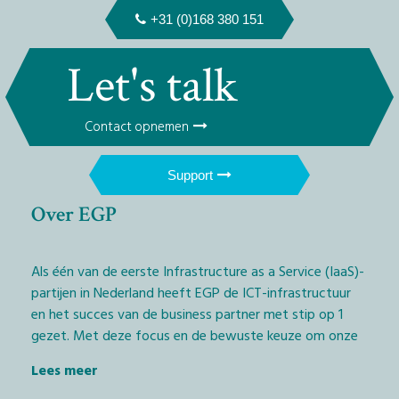
+31 (0)168 380 151
Let's talk
Contact opnemen
Support
Over EGP
Als één van de eerste Infrastructure as a Service (IaaS)-
partijen in Nederland heeft EGP de ICT-infrastructuur
en het succes van de business partner met stip op 1
gezet. Met deze focus en de bewuste keuze om onze
diensten exclusief via het IT-kanaal aan te bieden,
Lees meer
geven wij Managed Service Providers (MSP’s) en