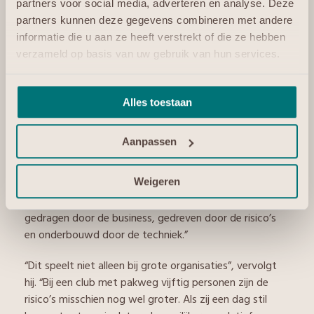
partners voor social media, adverteren en analyse. Deze
belangrijke rol weggelegd, vindt Honkoop. “Ze kunnen
partners kunnen deze gegevens combineren met andere
opschuiven in de keten, want er is ruimte om trusted
informatie die u aan ze heeft verstrekt of die ze hebben
advisor te worden: iemand die klanten helpt bij het
verzameld op basis van uw gebruik van hun services.
beoordelen of een bepaalde constructie werkt. Om die
rol te kunnen vervullen moet je kijken naar de hele
organisatie. Welke risico’s zijn er? Hoe kun je
Alles toestaan
doordraaien als de hele IT-omgeving, om wat voor
reden dan ook, op zwart gaat? Als organisaties de
Aanpassen
juiste risicoafwegingen maken, komen ze er vaak achter
dat ze minder nodig hebben dan waar ze in eerste
Weigeren
instantie om vroegen. Daar moet een trusted advisor
ze bij begeleiden. Goed advies wordt uiteindelijk
gedragen door de business, gedreven door de risico’s
en onderbouwd door de techniek.”
“Dit speelt niet alleen bij grote organisaties”, vervolgt
hij. “Bij een club met pakweg vijftig personen zijn de
risico’s misschien nog wel groter. Als zij een dag stil