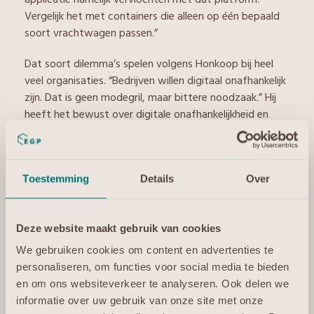
Vergelijk het met containers die alleen op één bepaald
soort vrachtwagen passen.”
Dat soort dilemma’s spelen volgens Honkoop bij heel
veel organisaties. “Bedrijven willen digitaal onafhankelijk
zijn. Dat is geen modegril, maar bittere noodzaak.” Hij
heeft het bewust over digitale onafhankelijkheid en
niet, zoals veel anderen, over digitale soevereiniteit.
“Soevereiniteit gaat vooral over de vraag of iets op de
eigen plek staat en onder de eigen jurisdictie valt.
Toestemming
Details
Over
Digitale onafhankelijkheid is breder. Daarin is ook
disaster recovery een thema. Heb je een uitwijkplan
naar een tweede leverancier, met verschillende
Deze website maakt gebruik van cookies
tijdlijnen, afhankelijk van hoe groot de noodzaak is? En
als de uitwijkroute je primaire locatie wordt, heb je dan
We gebruiken cookies om content en advertenties te
weer een nieuwe uitwijkroute?”
personaliseren, om functies voor social media te bieden
en om ons websiteverkeer te analyseren. Ook delen we
MSP’s als trusted adviso
r
informatie over uw gebruik van onze site met onze
Voor Europese IT-bedrijven zoals MSP’s is daarin een