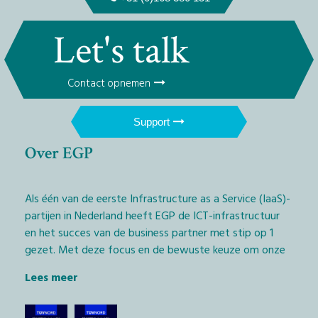
Let's talk
Contact opnemen
Support
Over EGP
Als één van de eerste Infrastructure as a Service (IaaS)-
partijen in Nederland heeft EGP de ICT-infrastructuur
en het succes van de business partner met stip op 1
gezet. Met deze focus en de bewuste keuze om onze
diensten exclusief via het IT-kanaal aan te bieden,
Lees meer
geven wij Managed Service Providers (MSP’s) en
softwarebedrijven (ISV’s) de kans daadwerkelijk het