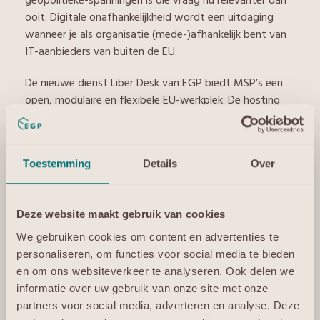
geopolitieke-spanningen is die vraag nu relevanter dan
ooit. Digitale onafhankelijkheid wordt een uitdaging
wanneer je als organisatie (mede-)afhankelijk bent van
IT-aanbieders van buiten de EU.
De nieuwe dienst Liber Desk van EGP biedt MSP’s een
open, modulaire en flexibele EU-werkplek. De hosting
gebeurt volledig in de EU, waardoor je als organisatie
voldoet aan Europese wet- en regelgeving. Bovendien
zorgt de dienst ervoor dat je niet vast kan komen te
Toestemming
Details
Over
zitten aan één leverancier (vendor-lock-in). Het
eindresultaat is duidelijk: meer digitale vrijheid.
EGP is op zoek naar MSP’s die pilot partner van Liber
Deze website maakt gebruik van cookies
Desk willen worden. Hun feedback helpt mee de Liber
We gebruiken cookies om content en advertenties te
Desk werkplek verder uit te bouwen en aan te laten
personaliseren, om functies voor social media te bieden
sluiten op klantwensen. Nomineren als Pilot Partner kan
en om ons websiteverkeer te analyseren. Ook delen we
hier
.
informatie over uw gebruik van onze site met onze
partners voor social media, adverteren en analyse. Deze
Liber Desk wordt gepresenteerd tijdens Cloud Expo, op