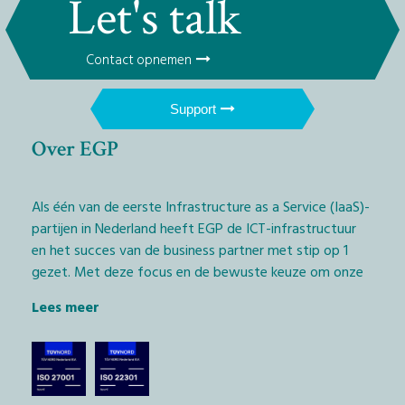
Let's talk
Contact opnemen
Support
Over EGP
Als één van de eerste Infrastructure as a Service (IaaS)-
partijen in Nederland heeft EGP de ICT-infrastructuur
en het succes van de business partner met stip op 1
gezet. Met deze focus en de bewuste keuze om onze
diensten exclusief via het IT-kanaal aan te bieden,
Lees meer
geven wij Managed Service Providers (MSP’s) en
softwarebedrijven (ISV’s) de kans daadwerkelijk het
verschil te maken.
De technologische keuze die we hierbij hebben