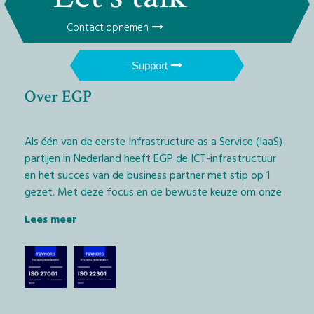
Contact opnemen
Support
Over EGP
Als één van de eerste Infrastructure as a Service (IaaS)-
partijen in Nederland heeft EGP de ICT-infrastructuur
en het succes van de business partner met stip op 1
gezet. Met deze focus en de bewuste keuze om onze
diensten exclusief via het IT-kanaal aan te bieden,
Lees meer
geven wij Managed Service Providers (MSP’s) en
softwarebedrijven (ISV’s) de kans daadwerkelijk het
verschil te maken.
De technologische keuze die we hierbij hebben
gemaakt, is het EGP Private Cloudplatform met