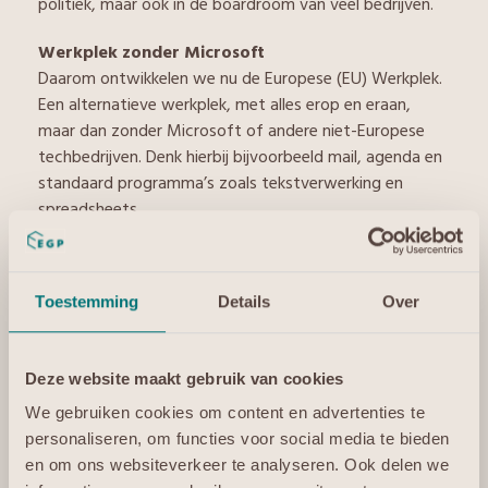
politiek, maar ook in de boardroom van veel bedrijven.
Werkplek zonder Microsoft
Daarom ontwikkelen we nu de Europese (EU) Werkplek.
Een alternatieve werkplek, met alles erop en eraan,
maar dan zonder Microsoft of andere niet-Europese
techbedrijven. Denk hierbij bijvoorbeeld mail, agenda en
standaard programma’s zoals tekstverwerking en
spreadsheets.
Tijdens de EGP Summer School hebben we dit idee
meerdere keren gelanceerd en de reacties waren
Toestemming
Details
Over
enthousiaster dan we hadden verwacht. Het is duidelijk
dat we hiermee echt aan een vraag voldoen.
Deze website maakt gebruik van cookies
Aan het bouwen
De EU Werkplek is onder meer interessant voor kleinere
We gebruiken cookies om content en advertenties te
omgevingen, met minder IT-budget, die niet alle
personaliseren, om functies voor social media te bieden
fuctionaliteiten nodig hebben die Microsoft standaard
en om ons websiteverkeer te analyseren. Ook delen we