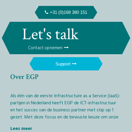
+31 (0)168 380 151
Let's talk
Contact opnemen
Support
Over EGP
Als één van de eerste Infrastructure as a Service (IaaS)-
partijen in Nederland heeft EGP de ICT-infrastructuur
en het succes van de business partner met stip op 1
gezet. Met deze focus en de bewuste keuze om onze
diensten exclusief via het IT-kanaal aan te bieden,
Lees meer
geven wij Managed Service Providers (MSP’s) en