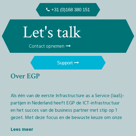
+31 (0)168 380 151
Let's talk
Contact opnemen
Support
Over EGP
Als één van de eerste Infrastructure as a Service (IaaS)-
partijen in Nederland heeft EGP de ICT-infrastructuur
en het succes van de business partner met stip op 1
gezet. Met deze focus en de bewuste keuze om onze
diensten exclusief via het IT-kanaal aan te bieden,
Lees meer
geven wij Managed Service Providers (MSP’s) en