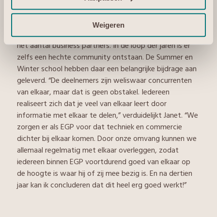
Jullie zijn een relatief kleine organisatie. Hoe krijgen
jullie dit voor elkaar?
Weigeren
“Door de jaren heen zijn wij vooral organisch gegroeid in
het aantal business partners. In de loop der jaren is er
zelfs een hechte community ontstaan. De Summer en
Winter school hebben daar een belangrijke bijdrage aan
geleverd. “De deelnemers zijn weliswaar concurrenten
van elkaar, maar dat is geen obstakel. Iedereen
realiseert zich dat je veel van elkaar leert door
informatie met elkaar te delen,” verduidelijkt Janet. “We
zorgen er als EGP voor dat techniek en commercie
dichter bij elkaar komen. Door onze omvang kunnen we
allemaal regelmatig met elkaar overleggen, zodat
iedereen binnen EGP voortdurend goed van elkaar op
de hoogte is waar hij of zij mee bezig is. En na dertien
jaar kan ik concluderen dat dit heel erg goed werkt!”