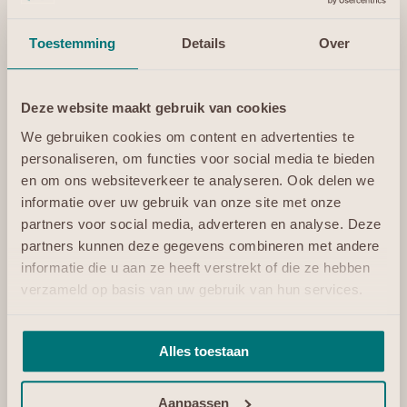
bedrijven actief. Met allemaal hun eigen context,
problematiek en details. Hoe krijg je daar zicht op?
Toestemming
Details
Over
“Het mooie van EGP is dat wij in standaard
bouwblokken denken. De business partner kan daarmee
in alle vrijheid aan de slag gaan, om een specifieke
Deze website maakt gebruik van cookies
oplossing voor zijn eindklanten te bouwen. Denk aan
We gebruiken cookies om content en advertenties te
toepassingen of applicaties,” verduidelijkt Carmen
personaliseren, om functies voor social media te bieden
Olierook. Zij werkt bij EGP als Commercieel medewerker:
en om ons websiteverkeer te analyseren. Ook delen we
“Iedereen binnen EGP volgt summits en trainingen op
informatie over uw gebruik van onze site met onze
zijn of haar eigen vakgebied. Die kennis delen we intern
partners voor social media, adverteren en analyse. Deze
met elkaar en ook met onze business partners. Onze
partners kunnen deze gegevens combineren met andere
jaarlijkse Summer school en onze Winter school zijn
informatie die u aan ze heeft verstrekt of die ze hebben
inmiddels legendarisch. Het zijn ook erg dankbare
verzameld op basis van uw gebruik van hun services.
activiteiten want we krijgen ongelooflijk veel feedback
en kennis terug van alle deelnemers!”
Alles toestaan
Aanpassen