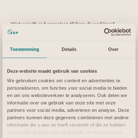
Wat wordt er besproken tijdens de webinar?
Afhankelijk van het betreffende onderwerp neemt
directeur en business partner development Marga
Toestemming
Details
Over
Reuver, CTO Piet Honkoop of business partner
development Carmen van Steijn -Olierook je mee in het
hedendaagse cloudlandschap. Wat zijn de
kansen en
Deze website maakt gebruik van cookies
mogelijkheden
in de hedendaagse markt. Hoe ziet de
roadmap van digitale vrijheid
eruit voor msp’s. Met
We gebruiken cookies om content en advertenties te
welke laagdrempelige stappen wordt je minder
personaliseren, om functies voor social media te bieden
afhankelijk van techreuzen. En wat zijn daarvan de
en om ons websiteverkeer te analyseren. Ook delen we
voor-en nadelen
op korte en lange termijn. Krijg
informatie over uw gebruik van onze site met onze
antwoord op vragen als:
partners voor social media, adverteren en analyse. Deze
partners kunnen deze gegevens combineren met andere
Wat gebeurt als je als je niets doet?
informatie die u aan ze heeft verstrekt of die ze hebben
Wat zijn de risico’s?
verzameld op basis van uw gebruik van hun services.