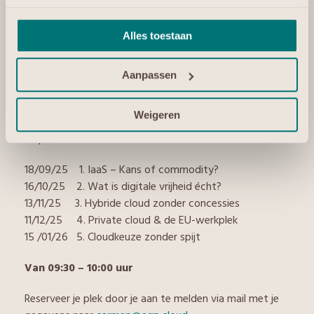
Wat zijn de consequenties?
Hoe kun je anticiperen op de bestaande situatie?
Wat heb je nodig?
Alles toestaan
Hoe blijf je zelf in de lead?
Aanpassen
Schrijf je snel in en laat je steeds in 30 minuten een
t
oekomstbestendige visie met zekerheden
Weigeren
schetsen en ontdek alles over digitale vrijheid voor
msp’s en ISV’s.
18/09/25 1. IaaS – Kans of commodity?
16/10/25 2. Wat is digitale vrijheid écht?
13/11/25 3. Hybride cloud zonder concessies
11/12/25 4. Private cloud & de EU-werkplek
15 /01/26 5. Cloudkeuze zonder spijt
Van 09:30 – 10:00 uur
Reserveer je plek door je aan te melden via mail met je