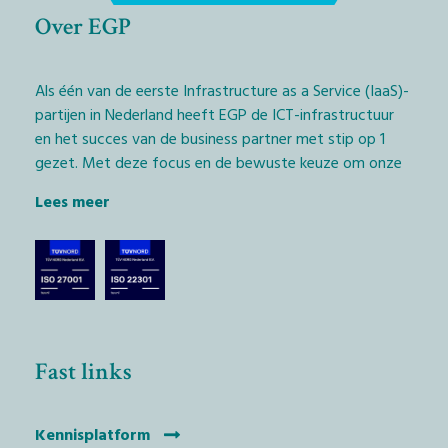
Over EGP
Als één van de eerste Infrastructure as a Service (IaaS)-
partijen in Nederland heeft EGP de ICT-infrastructuur
en het succes van de business partner met stip op 1
gezet. Met deze focus en de bewuste keuze om onze
diensten exclusief via het IT-kanaal aan te bieden,
Lees meer
geven wij Managed Service Providers (MSP’s) en
softwarebedrijven (ISV’s) de kans daadwerkelijk het
verschil te maken.
De technologische keuze die we hierbij hebben
gemaakt, is het EGP Private Cloudplatform met
dienstverlening, geleverd vanaf Nederlandse bodem.
Fast links
Alleen op deze wijze houdt iedereen controle over
businessprocessen en data en wordt er voldaan aan
Nederlandse en Europese wetgeving.
Kennisplatform