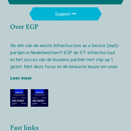
Support
Over EGP
Als één van de eerste Infrastructure as a Service (IaaS)-
partijen in Nederland heeft EGP de ICT-infrastructuur
en het succes van de business partner met stip op 1
gezet. Met deze focus en de bewuste keuze om onze
diensten exclusief via het IT-kanaal aan te bieden,
Lees meer
geven wij Managed Service Providers (MSP’s) en
softwarebedrijven (ISV’s) de kans daadwerkelijk het
verschil te maken.
De technologische keuze die we hierbij hebben
gemaakt, is het EGP Private Cloudplatform met
dienstverlening, geleverd vanaf Nederlandse bodem.
Fast links
Alleen op deze wijze houdt iedereen controle over