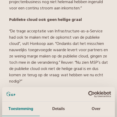
projectenbusiness nog niet helemaal hebben ingeruild
voor een continu stroom aan inkomsten.”
Publieke cloud ook geen heilige graal
“De trage acceptatie van Infrastructure-as-a-Service
had ook te maken met de opkomst van de publieke
cloud”, vult Honkoop aan. “Ondanks dat het misschien
nauwelijks toegevoegde waarde levert voor partners en
ze weinig marge maken op de publieke cloud, gingen ze
toch mee in die verandering.” Reuver: “Nu zien MSP’s dat
de publieke cloud ook niet de heilige graal is en dus
komen ze terug op de vraag: wat hebben we nu echt
nodig?”
De reden waarom de publieke cloud niet alle beloften
inlost die het beloofde heeft onder andere te maken
met specifieke businessapplicaties die organisaties
Toestemming
Details
Over
hebben draaien en eisen die ze stellen aan die