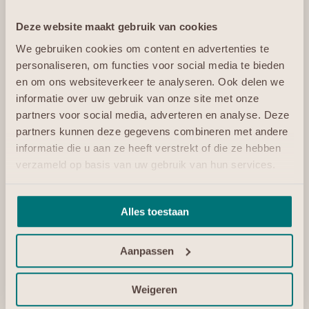
applicaties. “Uit een recent onderzoek blijkt dat bij veel
organisaties minstens 40 procent van het IT-budget
Deze website maakt gebruik van cookies
naar onderhoud gaat van deze speciaal voor hen
We gebruiken cookies om content en advertenties te
gebouwde applicaties. En die oplossingen kunnen niet
personaliseren, om functies voor social media te bieden
allemaal naar de publieke cloud”, vertelt Reuver.
en om ons websiteverkeer te analyseren. Ook delen we
Stevig in onze schoenen staan
informatie over uw gebruik van onze site met onze
partners voor social media, adverteren en analyse. Deze
Maar ook privacy eisen waaraan de publieke cloud niet
partners kunnen deze gegevens combineren met andere
kan voldoen, de vendor lock-in en de dunne marges
informatie die u aan ze heeft verstrekt of die ze hebben
voor business partners, maken de keuze voor de
verzameld op basis van uw gebruik van hun services.
publieke cloud niet vanzelfsprekend. Reuver: “We
moesten wel stevig in onze schoenen staan om onze
private cloudstrategie te blijven volgen, maar nu
Alles toestaan
worden we bevestigd in ons gelijk. En we groeien
gestaag. Niet zo snel als de publieke cloud, maar we
Aanpassen
groeien gezond en gestaag met double digits per jaar.”
Het is dus nu tijd om feest te vieren. “Het is zeker leuk
Weigeren
en nuttig om ons jubileum te vieren, want daarmee