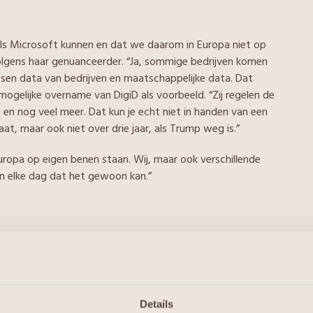
ls Microsoft kunnen en dat we daarom in Europa niet op
volgens haar genuanceerder. “Ja, sommige bedrijven komen
ssen data van bedrijven en maatschappelijke data. Dat
mogelijke overname van DigiD als voorbeeld. “Zij regelen de
rs en nog veel meer. Dat kun je echt niet in handen van een
aat, maar ook niet over drie jaar, als Trump weg is.”
Europa op eigen benen staan. Wij, maar ook verschillende
en elke dag dat het gewoon kan.”
 mogelijk. De uitdaging zit erin om ook op werkplek-niveau
 met name Microsoft omzeilen. Daarvoor heeft EGP sinds eind
telt over de visie die daarachter zit. “We hebben onderzoek
kwam naar voren dat er behoefte is aan een alternatieve
Details