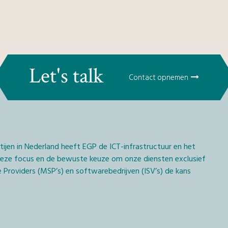
Let's talk
Contact opnemen
rtijen in Nederland heeft EGP de ICT-infrastructuur en het
 deze focus en de bewuste keuze om onze diensten exclusief
 Providers (MSP’s) en softwarebedrijven (ISV’s) de kans
s het EGP Private Cloudplatform met dienstverlening, geleverd
ereen controle over businessprocessen en data en wordt er