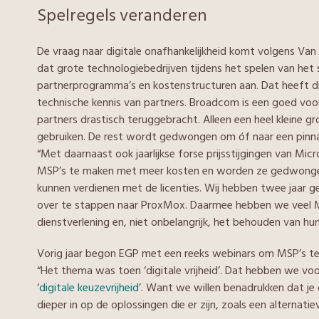
Spelregels veranderen
De vraag naar digitale onafhankelijkheid komt volgens Van S
dat grote technologiebedrijven tijdens het spelen van het
partnerprogramma’s en kostenstructuren aan. Dat heeft d
technische kennis van partners. Broadcom is een goed vo
partners drastisch teruggebracht. Alleen een heel kleine
gebruiken. De rest wordt gedwongen om óf naar een pinnac
“Met daarnaast ook jaarlijkse forse prijsstijgingen van Mic
MSP’s te maken met meer kosten en worden ze gedwongen
kunnen verdienen met de licenties. Wij hebben twee jaa
over te stappen naar ProxMox. Daarmee hebben we veel M
dienstverlening en, niet onbelangrijk, het behouden van hu
Vorig jaar begon EGP met een reeks webinars om MSP’s te i
“Het thema was toen ‘digitale vrijheid’. Dat hebben we v
‘
digitale keuzevrijheid
’. Want we willen benadrukken dat j
dieper in op de oplossingen die er zijn, zoals een alternat