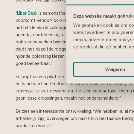
“
Liber Desk
is een onafhankelijke, modulaire EU-gebaseerde w
Deze website maakt gebruik
voorkomt vendor-lock-in en je houdt je data en diensten bin
We gebruiken cookies om cont
hetzelfde als de volledige Microsoft-stack, maar dan met 
websiteverkeer te analyseren
agenda, conferencing, dataopslag, file sharing, tekstver
media, adverteren en analys
ook samenwerken binnen die programma’s. Ja, het ziet er a
verstrekt of die ze hebben v
biedt het dezelfde mogelijkheden. Bedrijven die niet voll
hybride oplossing kiezen. Liber Desk is namelijk, zoals ge
goed beheerbaar.”
Weigeren
Er loopt nu een pilot met Liber Desk. Van Steijn: “Verschil
de hand van hun feedback verbeteren we de oplossing.” Ze m
interesse. Je ziet gewoon dat het een zeer actueel thema 
geen losse oplossingen, maakt het onderscheidend.”
Ze ziet een interessante ontwikkeling. “We hebben nu al 
afhankelijk zijn, overwegen om naast hun bestaande bedrij
producten werkt.”