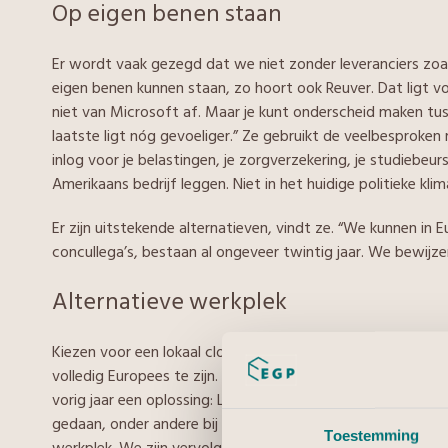
Op eigen benen staan
Er wordt vaak gezegd dat we niet zonder leveranciers zoa
eigen benen kunnen staan, zo hoort ook Reuver. Dat ligt 
niet van Microsoft af. Maar je kunt onderscheid maken tu
laatste ligt nóg gevoeliger.” Ze gebruikt de veelbesproken 
inlog voor je belastingen, je zorgverzekering, je studiebeu
Amerikaans bedrijf leggen. Niet in het huidige politieke klim
Er zijn uitstekende alternatieven, vindt ze. “We kunnen in 
concullega’s, bestaan al ongeveer twintig jaar. We bewijz
Alternatieve werkplek
Kiezen voor een lokaal cloudplatform is volgens haar prima
volledig Europees te zijn. Dan moet je leveranciers zoals
vorig jaar een oplossing: Liber Desk. Carmen van Steijn ver
gedaan, onder andere bij onze business partners. Daaruit 
Toestemming
werkplek. We zijn vervolgens gaan bouwen.”