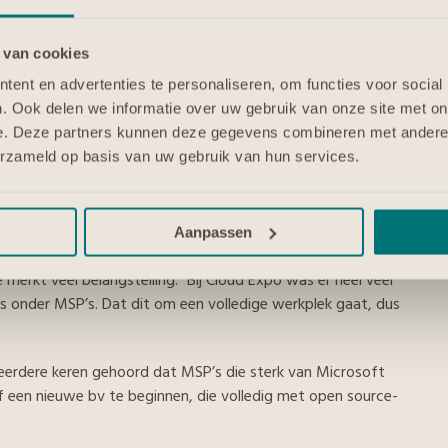
erkplek”, vervolgt ze. “Het geeft je meer vrijheid, het
 van cookies
nen Europese jurisdictie. Het biedt eigenlijk precies
ent en advertenties te personaliseren, om functies voor social
open-source-applicaties. Je hebt dus onder andere mail,
. Ook delen we informatie over uw gebruik van onze site met on
werking, spreadsheets en een presentatie-programma. Je kunt
e. Deze partners kunnen deze gegevens combineren met andere i
nders uit, dus je zult even moeten wennen, maar uiteindelijk
erzameld op basis van uw gebruik van hun services.
edig over willen stappen op open source kunnen ook voor een
zegd, volledig modulair opgebouwd en daarnaast ook heel
Aanpassen
lende partners kijken hoe het werkt en wat ze nog missen. Aan
erkt veel belangstelling. “Bij Cloud Expo was er heel veel
is onder MSP’s. Dat dit om een volledige werkplek gaat, dus
meerdere keren gehoord dat MSP’s die sterk van Microsoft
f een nieuwe bv te beginnen, die volledig met open source-