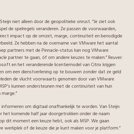
teijn niet alleen door de geopolitieke onrust. “Je ziet ook
 spel de spelregels veranderen. Ze passen de voorwaarden,
irect impact op de omzet, marge, continuïteit en benodigde
orbeeld. Ze hebben na de overname van VMware het aantal
 groep partners met de Pinnacle-status kan nog VMware
le partner te gaan, óf om andere keuzes te maken.” Reuver:
rosoft en het veranderende licentiemodel van Citrix krijgen
 om een dienstverlening op te bouwen zonder dat ze geld
r geleden de vlucht voorwaarts genomen door van VMware
SP’s kunnen ondersteunen met de continuïteit van hun
n marge.”
nformeren om digitaal onafhankelijk te worden. Van Steijn:
oor het komende half jaar doorgetrokken onder de naam
e op dit moment een keuze hebt, ook als MSP. We gaan
ieve werkplek of de keuze die je kunt maken voor je platform.”