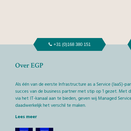
+31 (0)168 380 151
Over EGP
Als één van de eerste Infrastructure as a Service (IaaS)-pa
succes van de business partner met stip op 1 gezet. Met
via het IT-kanaal aan te bieden, geven wij Managed Service
daadwerkelijk het verschil te maken.
Lees meer
De technologische keuze die we hierbij hebben gemaakt, i
vanaf Nederlandse bodem. Alleen op deze wijze houdt ied