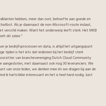
Eindklanten hebben, meer dan ooit, behoefte aan goede en
 chatbot. Als je daarnaast de non-Microsoft-route inslaat,
 het verschil maken. Want het onderwerp leeft sterk. Het MKB
elt dit zeker.”
er je bedrijfsprocessen en data, is altijd het uitgangspunt
e tijden is het iets dat iedereen bij het bedrijf sterk
ar voorzitter van branchevereniging Dutch Cloud Community
trie aangesloten, met daarnaast ook nog 30 leveranciers. We
punt van onze leden, we denken mee én we dragen bij aan de
nd ik hartstikke interessant en het is heel hard nodig. Juist