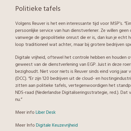
Politieke tafels
Volgens Reuver is het een interessante tijd voor MSP’s. “
persoonlijke service van hun dienstverlener. Ze willen geen
vanwege de geopolitieke onrust die er is, dan kun je echt
loop traditioneel wat achter, maar bij grotere bedrijven spe
Digitale vrijheid, oftewel het controle hebben en houden ov
geweest van de dienstverlening van EGP. Juist in deze roerig
bezighoudt. Niet voor niets is Reuver sinds eind vorig ja
(DCC). “Er zijn 120 bedrijven uit de cloud- en hostingindus
zitten aan politieke tafels, vertegenwoordigen het stand
NDS-raad (Nederlandse Digitaliseringsstrategie, red.). Dat vi
nu.”
Meer info
Liber Desk
Meer Info
Digitale Keuzevrijheid