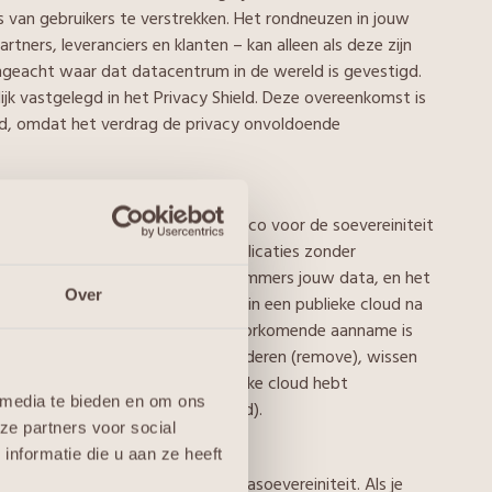
van gebruikers te verstrekken. Het rondneuzen in jouw
ners, leveranciers en klanten – kan alleen als deze zijn
ngeacht waar dat datacentrum in de wereld is gevestigd.
k vastgelegd in het Privacy Shield. Deze overeenkomst is
ard, omdat het verdrag de privacy onvoldoende
cloud providers zelf ook een risico voor de soevereiniteit
 immers ook dat je je data en applicaties zonder
 niet meer dan logisch want het is immers jouw data, en het
Over
angemaakte virtuele machine (VM) in een publieke cloud na
 is verwijderd. Een andere, veelvoorkomende aanname is
VM, de verlaten VM leeg is. Verwijderen (remove), wissen
rippen. Als je je data in een publieke cloud hebt
 media te bieden en om ons
plicaties echt weg zijn (destroyed).
ze partners voor social
nformatie die u aan ze heeft
r definitie nog geen maximale datasoevereiniteit. Als je