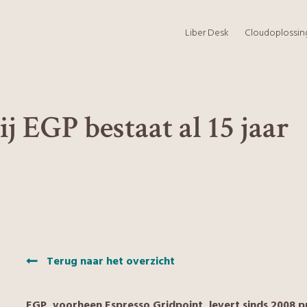
Liber Desk
Cloudoplossi
j EGP bestaat al 15 jaar
Terug naar het overzicht
EGP, voorheen Espresso Gridpoint, levert sinds 2008 pr