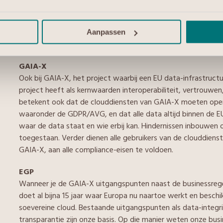
private cloud maar op één locatie staat, bestaat het risico d
calamiteit. Datasoevereiniteit betekent dat je altijd bij j
op een andere fysieke locatie. Beter is het om meerdere data
Aanpassen
en met verschillende datacentereigenaren.
GAIA-X
Ook bij GAIA-X, het project waarbij een EU data-infrastruct
project heeft als kernwaarden interoperabiliteit, vertrouwen
betekent ook dat de clouddiensten van GAIA-X moeten oper
waaronder de GDPR/AVG, en dat alle data altijd binnen de EU
waar de data staat en wie erbij kan. Hindernissen inbouwen o
toegestaan. Verder dienen alle gebruikers van de clouddienst
GAIA-X, aan alle compliance-eisen te voldoen.
EGP
Wanneer je de GAIA-X uitgangspunten naast de businessregel
doet al bijna 15 jaar waar Europa nu naartoe werkt en besch
soevereine cloud. Bestaande uitgangspunten als data-integrit
transparantie zijn onze basis. Op die manier weten onze busi