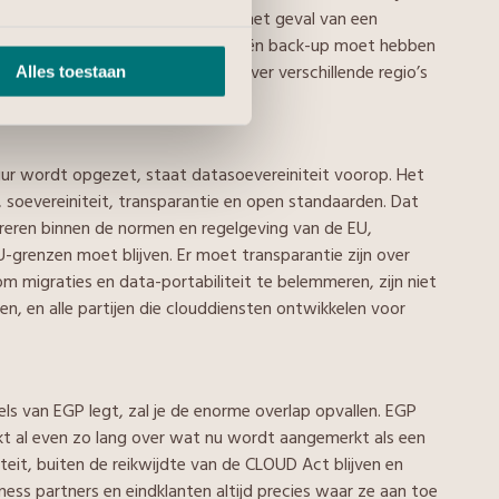
at je al je gegevens kwijt bent in het geval van een
e data moet kunnen en dus minimaal één back-up moet hebben
centers te gebruiken, verspreid over verschillende regio’s
Alles toestaan
uur wordt opgezet, staat datasoevereiniteit voorop. Het
, soevereiniteit, transparantie en open standaarden. Dat
eren binnen de normen en regelgeving van de EU,
-grenzen moet blijven. Er moet transparantie zijn over
m migraties en data-portabiliteit te belemmeren, zijn niet
en, en alle partijen die clouddiensten ontwikkelen voor
s van EGP legt, zal je de enorme overlap opvallen. EGP
ikt al even zo lang over wat nu wordt aangemerkt als een
eit, buiten de reikwijdte van de CLOUD Act blijven en
ness partners en eindklanten altijd precies waar ze aan toe