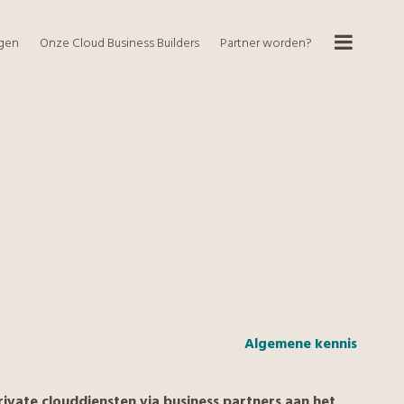
ngen
Onze Cloud Business Builders
Partner worden?
Algemene kennis
ivate clouddiensten via business partners aan het