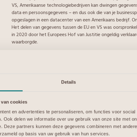
VS, Amerikaanse technologiebedrijven kan dwingen gegevens 
data en persoonsgegevens – en dus ook die van je businesspart
opgeslagen in een datacenter van een Amerikaans bedrijf. O
Het delen van gegevens tussen de EU en VS was oorspronkelij
in 2020 door het Europees Hof van Justitie ongeldig verkla
waarborgde.
Remove, delete en destroy
Behalve de Amerikaanse federale overheid vormen de publieke 
over je data en applicaties. Gegevenssoevereiniteit betekent
problemen bij een andere partij onder kan brengen. Eigenlijk
Details
zijn jouw applicaties. Veel mensen gaan ervan uit dat een a
gebruik wordt verwijderd en dat ook alle data dan voorgoed
dat bij het verplaatsen van data van de ene naar de andere 
 van cookies
(delete) en vernietigen (destroy) zijn echter verschillende beg
ent en advertenties te personaliseren, om functies voor social
ondergebracht, kun je nooit zelf controleren of je data en ap
. Ook delen we informatie over uw gebruik van onze site met on
Meerdere datacenters op verschillende locaties
e. Deze partners kunnen deze gegevens combineren met andere i
Zelfs als je in een Nederlandse private cloud werkt, heb je pe
erzameld op basis van uw gebruik van hun services.