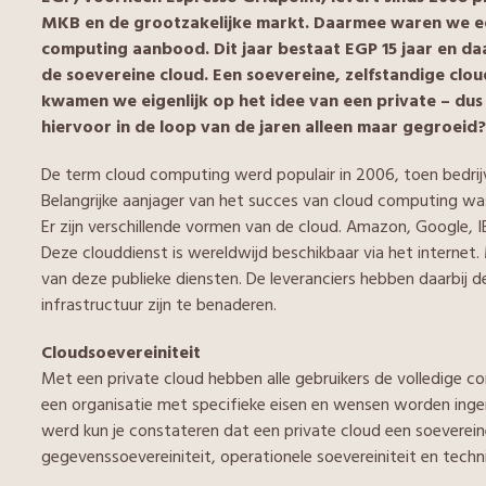
MKB en de grootzakelijke markt. Daarmee waren we ee
computing aanbood. Dit jaar bestaat EGP 15 jaar en da
de soevereine cloud. Een soevereine, zelfstandige clou
kwamen we eigenlijk op het idee van een private – dus
hiervoor in de loop van de jaren alleen maar gegroeid?
De term cloud computing werd populair in 2006, toen bedri
Belangrijke aanjager van het succes van cloud computing was
Er zijn verschillende vormen van de cloud. Amazon, Google, 
Deze clouddienst is wereldwijd beschikbaar via het interne
van deze publieke diensten. De leveranciers hebben daarbij d
infrastructuur zijn te benaderen.
Cloudsoevereiniteit
Met een private cloud hebben alle gebruikers de volledige c
een organisatie met specifieke eisen en wensen worden inge
werd kun je constateren dat een private cloud een soevereine 
gegevenssoevereiniteit, operationele soevereiniteit en techni