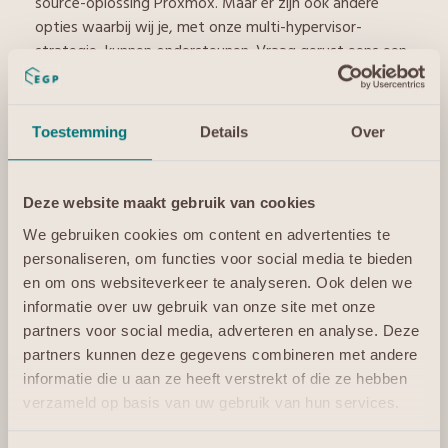
source-oplossing Proxmox. Maar er zijn ook andere
opties waarbij wij je, met onze multi-hypervisor-
strategie, kunnen ondersteunen. Vraag gerust eens een
gesprek aan of lees onze whitepaper over dat
onderwerp, die je
hier
kunt aanvragen.
Toestemming
Details
Over
Voor onszelf was 2024 ook een bijzonder jaar. In maart
werd ik uitgeroepen
tot Dutch Tech Woman of the
Year
. Een geweldige eer, maar vooral ook een erkenning
Deze website maakt gebruik van cookies
voor ons hele bedrijf.
We gebruiken cookies om content en advertenties te
We zijn ook supertrots op de
ISO 22301-
personaliseren, om functies voor social media te bieden
certificering
voor business continuity management
en om ons websiteverkeer te analyseren. Ook delen we
systems, die we in november behaalden. Het is iets dat
informatie over uw gebruik van onze site met onze
maar heel weinig bedrijven ons na kunnen zeggen. We
partners voor social media, adverteren en analyse. Deze
bewijzen daarmee richting businesspartners dat we
partners kunnen deze gegevens combineren met andere
goed en snel kunnen herstellen als er eventueel iets
informatie die u aan ze heeft verstrekt of die ze hebben
misgaat, waardoor zij continuïteitsgaranties aan hun
verzameld op basis van uw gebruik van hun services.
klanten kunnen geven.