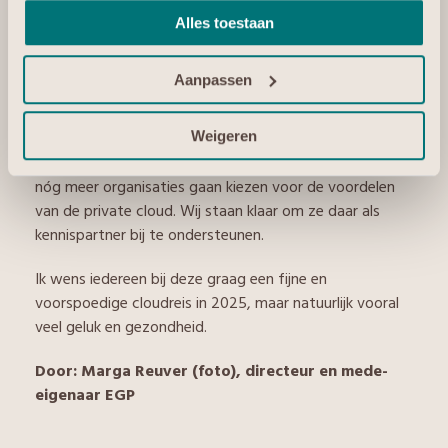
In 2025 blijven wij ook sterk inzetten op ons
Alles toestaan
storageplatform dat petabytes aan data aan kan,
waardoor het heel geschikt is om AI-toepassingen op
Aanpassen
te draaien. Het kan ook verschillende type storage aan,
wat gebruikers veel mogelijkheden biedt.
Weigeren
Maar 2025 wordt volgens ons vooral het jaar waarin
nóg meer organisaties gaan kiezen voor de voordelen
van de private cloud. Wij staan klaar om ze daar als
kennispartner bij te ondersteunen.
Ik wens iedereen bij deze graag een fijne en
voorspoedige cloudreis in 2025, maar natuurlijk vooral
veel geluk en gezondheid.
Door: Marga Reuver (foto), directeur en mede-
eigenaar EGP