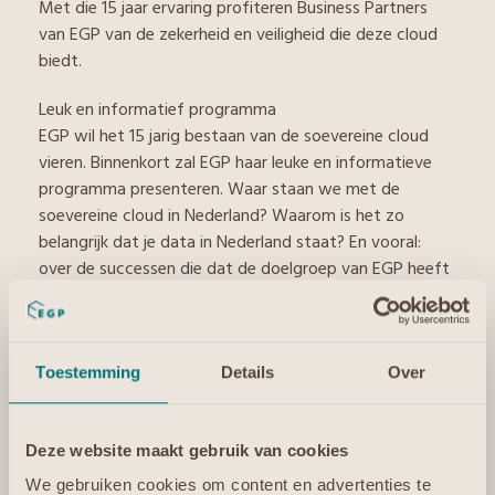
Met die 15 jaar ervaring profiteren Business Partners
van EGP van de zekerheid en veiligheid die deze cloud
biedt.
Leuk en informatief programma
EGP wil het 15 jarig bestaan van de soevereine cloud
vieren. Binnenkort zal EGP haar leuke en informatieve
programma presenteren. Waar staan we met de
soevereine cloud in Nederland? Waarom is het zo
belangrijk dat je data in Nederland staat? En vooral:
over de successen die dat de doelgroep van EGP heeft
opgeleverd. Binnenkort volgt meer nieuws hierover.
Inspirerende activiteiten
“Dat wij een vooruitziende blik hadden, blijkt ook uit
Toestemming
Details
Over
GAIA-X. Bij dit project waarbij een EU data-
infrastructuur wordt opgezet, staat datasoevereiniteit
voorop. EGP doet al bijna 15 jaar waar Europa nu
Deze website maakt gebruik van cookies
naartoe werkt en beschikt al even zo lang over wat nu
We gebruiken cookies om content en advertenties te