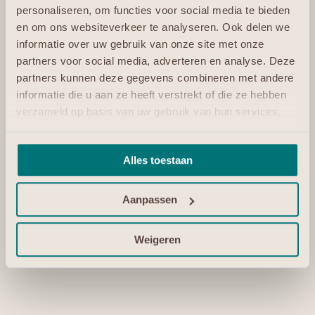
wordt aangemerkt als een soevereine cloud. Bestaande
personaliseren, om functies voor social media te bieden
uitgangspunten als data-integriteit en transparantie
en om ons websiteverkeer te analyseren. Ook delen we
zijn de basis van EGP. Zo weten onze business partners
informatie over uw gebruik van onze site met onze
en eindklanten altijd precies waar ze aan toe zijn.”
partners voor social media, adverteren en analyse. Deze
partners kunnen deze gegevens combineren met andere
“Hou onze website in de gaten voor alle inspirerende
informatie die u aan ze heeft verstrekt of die ze hebben
activiteiten die we in 2023 organiseren om het 15-jarige
verzameld op basis van uw gebruik van hun services.
bestaand van de soevereine cloud te vieren!”
Piet Honkoop, CTO en medeoprichter EGP
Alles toestaan
Voor meer informatie:
Piet Honkoop
Aanpassen
info@egp.cloud
0168 380 151
Weigeren
EGP.Cloud