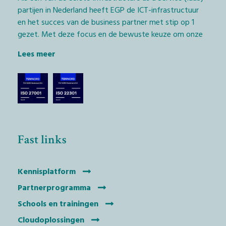
partijen in Nederland heeft EGP de ICT-infrastructuur
en het succes van de business partner met stip op 1
gezet. Met deze focus en de bewuste keuze om onze
diensten exclusief via het IT-kanaal aan te bieden,
Lees meer
geven wij Managed Service Providers (MSP’s) en
softwarebedrijven (ISV’s) de kans daadwerkelijk het
verschil te maken.
De technologische keuze die we hierbij hebben
gemaakt, is het EGP Private Cloudplatform met
dienstverlening, geleverd vanaf Nederlandse bodem.
Fast links
Alleen op deze wijze houdt iedereen controle over
businessprocessen en data en wordt er voldaan aan
Nederlandse en Europese wetgeving.
Kennisplatform
Partnerprogramma
EGP is de handelsnaam van Espresso Gridpoint bv.
Schools en trainingen
Cloudoplossingen