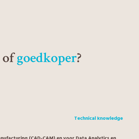
of
goedkoper
?
Technical knowledge
nufacturing (CAD-CAM) en voor Data Analytics en