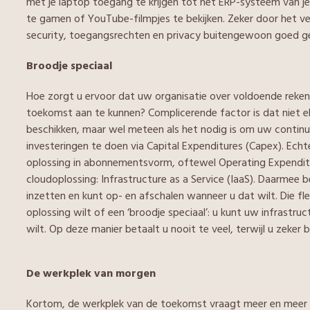
met je laptop toegang te krijgen tot het ERP-systeem van je
te gamen of YouTube-filmpjes te bekijken. Zeker door het ver
security, toegangsrechten en privacy buitengewoon goed ge
Broodje speciaal
Hoe zorgt u ervoor dat uw organisatie over voldoende reken
toekomst aan te kunnen? Complicerende factor is dat niet el
beschikken, maar wel meteen als het nodig is om uw continu
investeringen te doen via Capital Expenditures (Capex). Echte
oplossing in abonnementsvorm, oftewel Operating Expenditure
cloudoplossing: Infrastructure as a Service (IaaS). Daarmee bes
inzetten en kunt op- en afschalen wanneer u dat wilt. Die fle
oplossing wilt of een ‘broodje speciaal’: u kunt uw infrastruc
wilt. Op deze manier betaalt u nooit te veel, terwijl u zeke
De werkplek van morgen
Kortom, de werkplek van de toekomst vraagt meer en meer