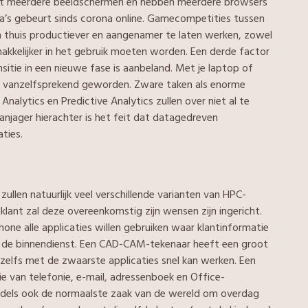
met meerdere beeldschermen en hebben meerdere browsers
ga’s gebeurt sinds corona online. Gamecompetities tussen
n thuis productiever en aangenamer te laten werken, zowel
emakkelijker in het gebruik moeten worden. Een derde factor
sitie in een nieuwe fase is aanbeland. Met je laptop of
s vanzelfsprekend geworden. Zware taken als enorme
nalytics en Predictive Analytics zullen over niet al te
anjager hierachter is het feit dat datagedreven
ties.
llen natuurlijk veel verschillende varianten van HPC-
klant zal deze overeenkomstig zijn wensen zijn ingericht.
hone alle applicaties willen gebruiken waar klantinformatie
et de binnendienst. Een CAD-CAM-tekenaar heeft een groot
zelfs met de zwaarste applicaties snel kan werken. Een
ie van telefonie, e-mail, adressenboek en Office-
dels ook de normaalste zaak van de wereld om overdag