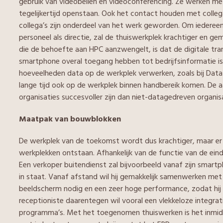
gebruik van videobellen en videoconferencing. Ze werken 
tegelijkertijd openstaan. Ook het contact houden met colle
collega’s zijn onderdeel van het werk geworden. Om iederee
personeel als directie, zal de thuiswerkplek krachtiger en g
die de behoefte aan HPC aanzwengelt, is dat de digitale tran
smartphone overal toegang hebben tot bedrijfsinformatie i
hoeveelheden data op de werkplek verwerken, zoals bij Data A
lange tijd ook op de werkplek binnen handbereik komen. De a
organisaties succesvoller zijn dan niet-datagedreven organisa
Maatpak van bouwblokken
De werkplek van de toekomst wordt dus krachtiger, maar er zu
werkplekken ontstaan. Afhankelijk van de functie van de eind
Een verkoper buitendienst zal bijvoorbeeld vanaf zijn smartp
in staat. Vanaf afstand wil hij gemakkelijk samenwerken m
beeldscherm nodig en een zeer hoge performance, zodat hij 
receptioniste daarentegen wil vooral een vlekkeloze integrat
programma’s. Met het toegenomen thuiswerken is het inmid